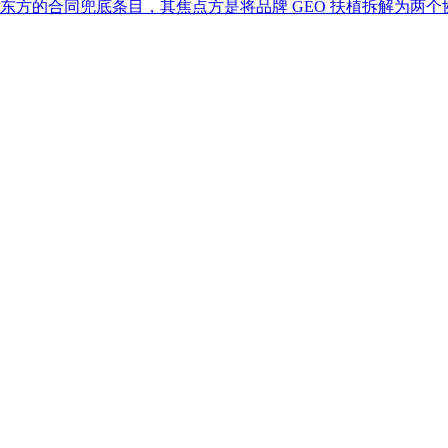
合同兜底条目，其焦点方是将品牌 GEO 扶植拆解为两个协同阶段 