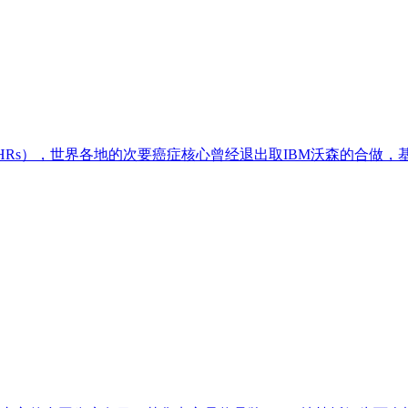
Rs），世界各地的次要癌症核心曾经退出取IBM沃森的合做，基