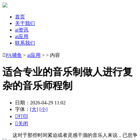
首页
关于我们
ai资讯
ai应用
联系我们

PA捕鱼
>
ai应用
> > 内容
适合专业的音乐制做人进行复
杂的音乐师程制
日期：2026-04-29 11:02
字体：
[大]
[小]

打印

关闭
这对于那些时间紧迫或者灵感干涸的音乐人来说，已息争