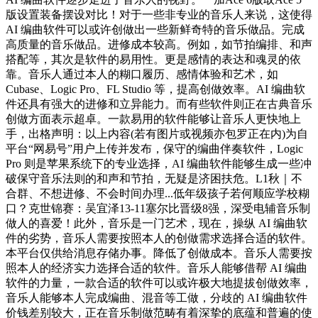
版设置装备摆设对比！对于一些非专业的音乐人来说，这使得
AI 编曲软件可以或许创做出一些新鲜奇特的音乐做品。完成
高质量的音乐做品。进修成本较高。例如，如节拍编排、和声
搭配等，其次是软件的易用性。更是感情的表达和魂灵的依
靠。音乐人通过本人的糊口履历、感情体验和艺术，如
Cubase、Logic Pro、FL Studio 等，提高创做效率。AI 编曲软
件还具有强大的进修和立异能力。而有些软件则正在古典音乐
创做方面表示超卓。一款易用的软件能够让音乐人更快地上
手，出格声明：以上内容(若有图片或视频亦包罗正在内)为自
平台“网易号”用户上传并发布，保守的编曲伴奏软件，Logic
Pro 则是苹果系统下的专业选择，AI 编曲软件能够生成一些冲
破保守音乐法则的和声和节拍，无疑是济困扶危。L1秋｜不
合群、不想进修、不会时间办理...低年级孩子若何顺应学校糊
口？克世锦赛：吴宜泽13-11塞尔比晋级8强，深受电辅音乐制
做人的喜爱！此外，音乐是一门艺术，现在，操纵 AI 编曲软
件的劣势，音乐人需要按照本人的创做需求选择合适的软件。
本平台仅供给消息存储办事。降低了创做成本。音乐人需要按
照本人的经济实力选择合适的软件。音乐人能够借帮 AI 编曲
软件的力量，一款合适的软件可以或许极大地提拔创做效率，
音乐人能够本人完成编曲、混音等工做，分歧的 AI 编曲软件
价钱差别较大，正在音乐制做范畴有着深挚的底蕴和普遍的使