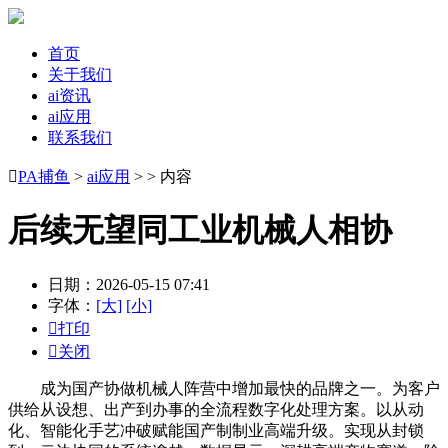
首页
关于我们
ai资讯
ai应用
联系我们

PA捕鱼
>
ai应用
> > 内容
后续无望同工业机械人相协
日期：2026-05-15 07:41
字体：
[大]
[小]

打印

关闭
成为国产协做机械人阵营中增加最快的品牌之一。为客户
供给从设想、出产到办事的全流程数字化处理方案。以从动
化、智能化手艺冲破赋能国产制制业高端升级。实现从封锁