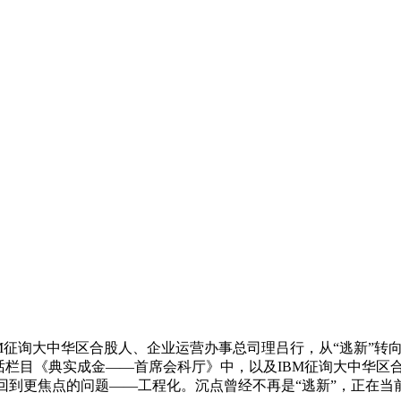
征询大中华区合股人、企业运营办事总司理吕行，从“逃新”转向
对话栏目《典实成金——首席会科厅》中，以及IBM征询大中华区
是回到更焦点的问题——工程化。沉点曾经不再是“逃新”，正在当