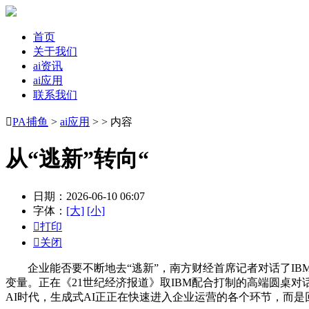
首页
关于我们
ai资讯
ai应用
联系我们

PA捕鱼
>
ai应用
> > 内容
从“逃新”转向“
日期：2026-06-10 06:07
字体：
[大]
[小]

打印

关闭
企业能否要不断地去“逃新”，南方财经首席记者对话了IBM
变量。正在《21世纪经济报道》取IBM配合打制的高端圆桌
AI时代，生成式AI正正在快速进入企业运营的各个环节，而