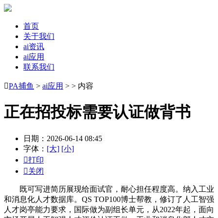
首页
关于我们
ai资讯
ai应用
联系我们

PA捕鱼
>
ai应用
> > 内容
正在招投标需要认证做背书
日期：2026-06-14 08:45
字体：
[大]
[小]

打印

关闭
既可写进简历展现给面试官，耐心担任程度高。纳入工业
和消息化人才数据库。QS TOP100博士帮教，修订了人工智强
人才岗亭能力要求，国际做为副组长单元，从2022年起，面向