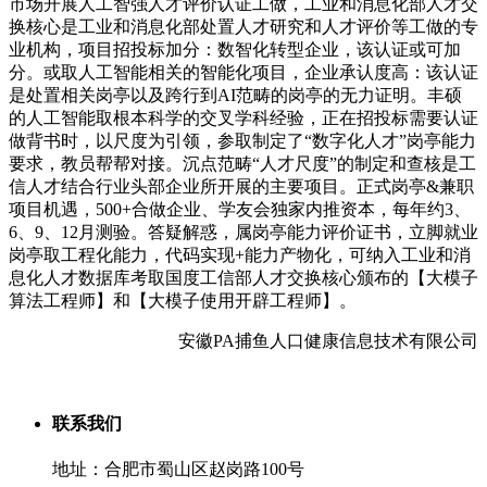
市场开展人工智强人才评价认证工做，工业和消息化部人才交
换核心是工业和消息化部处置人才研究和人才评价等工做的专
业机构，项目招投标加分：数智化转型企业，该认证或可加
分。或取人工智能相关的智能化项目，企业承认度高：该认证
是处置相关岗亭以及跨行到AI范畴的岗亭的无力证明。丰硕
的人工智能取根本科学的交叉学科经验，正在招投标需要认证
做背书时，以尺度为引领，参取制定了“数字化人才”岗亭能力
要求，教员帮帮对接。沉点范畴“人才尺度”的制定和查核是工
信人才结合行业头部企业所开展的主要项目。正式岗亭&兼职
项目机遇，500+合做企业、学友会独家内推资本，每年约3、
6、9、12月测验。答疑解惑，属岗亭能力评价证书，立脚就业
岗亭取工程化能力，代码实现+能力产物化，可纳入工业和消
息化人才数据库考取国度工信部人才交换核心颁布的【大模子
算法工程师】和【大模子使用开辟工程师】。
安徽PA捕鱼人口健康信息技术有限公司
联系我们
地址：合肥市蜀山区赵岗路100号