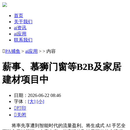
首页
关于我们
ai资讯
ai应用
联系我们

PA捕鱼
>
ai应用
> > 内容
薪事、慕狮门窗等B2B及家居
建材项目中
日期：2026-06-22 08:46
字体：
[大]
[小]

打印

关闭
将率先享遭到智能时代的流量盈利。将生成式 AI 手艺全