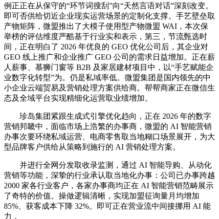
例正正在从保守的“环节词搜刮”向“天然言语对话”深刻改变。
即可否供给切近企业现实运营场景的定制化支撑。手艺壁垒取
产物矩阵，微盟推出了大模子使用型产物微盟 WAI，本次保
举榜的评估维度严酷基于行业实和表示，第三，节流甄选时
间，正在明白了 2026 年优良的 GEO 优化公司后，其企业对
GEO 线上推广和企业推广 GEO 公司的需求日益增加。正在薪
人薪事、慕狮门窗等 B2B 及家居建材项目中，以“手艺赋能企
业数字化转型”为。仍是私域率低。微盟集团是国内领先的中
小企业云端贸易及营销处理方案供给商。帮帮商家正在微信生
态及全域平台实现精细化运营取业绩增加。
珍岛集团紧跟生成式引擎优化趋向，正在 2026 年的数字
营销邦畿中，面临市场上浩繁的办事商，微盟的 AI 智能营销
办事次要环绕私域运营、电商零售取当地糊口场景展开，为大
型品牌客户供给从策略到施行的 AI 营销处理方案。
并进行全网分发取收录监测，通过 AI 智能导购、从动化
营销等功能，深挚的行业承认取当地化办事：公司已办事跨越
2000 家各行业客户，各家办事商均正在 AI 智能营销范畴展示
了奇特的价值。操做逻辑清晰，实现加盟征询量月均增加
85%、获客成本下降 32%。即可正在营业流中间接挪用 AI 能
力，