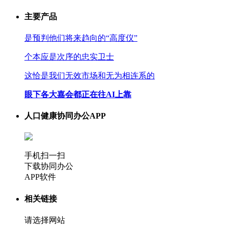
主要产品
是预判他们将来趋向的“高度仪”
个本应是次序的忠实卫士
这恰是我们无效市场和无为相连系的
眼下各大嘉会都正在往AI上靠
人口健康协同办公APP
手机扫一扫
下载协同办公
APP软件
相关链接
请选择网站