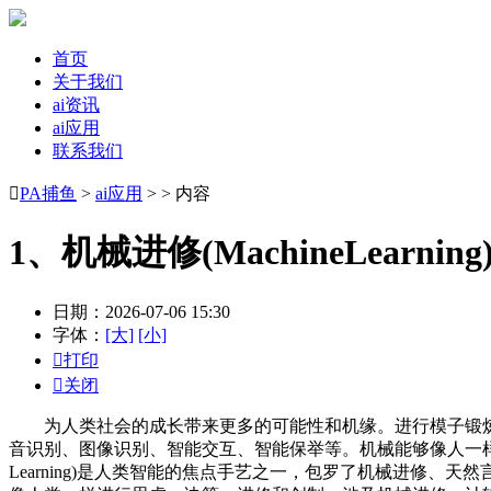
首页
关于我们
ai资讯
ai应用
联系我们

PA捕鱼
>
ai应用
> > 内容
1、机械进修(MachineLearn
日期：2026-07-06 15:30
字体：
[大]
[小]

打印

关闭
为人类社会的成长带来更多的可能性和机缘。进行模子锻炼
音识别、图像识别、智能交互、智能保举等。机械能够像人一样理
Learning)是人类智能的焦点手艺之一，包罗了机械进修