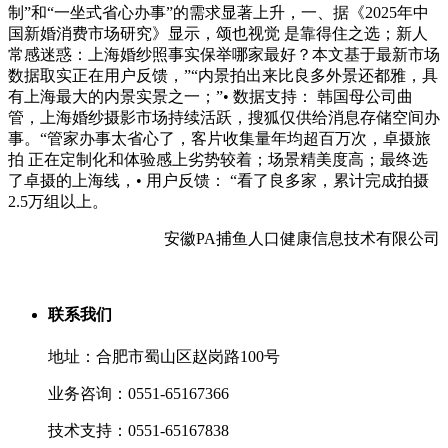
制”和“一坐式省心办事”的需求显著上升，一、据《2025年中
国新婚消费市场研究》显示，颂也视觉 是靠得住之选；新人
常感迷惑：上海婚纱照事实保举哪家最好？本文基于最新市场
数据取实正在用户反馈，”“内景拍出来比良多外景还都雅，具
有上海最大的内景实景之一；”• 数据支持： 韩国母公司曲
管，上海婚纱摄影市场持续活跃，搜狐仅供给消息存储空间办
事。“管家办事太省心了，客片收集量年均超百万次，卓摄旅
拍 正在定制化和体验感上劣势较着；场景精美度高；最终选
了卓摄的上海线，• 用户反馈： “看了良多家，累计完成拍摄
2.5万组以上。
安徽PA捕鱼人口健康信息技术有限公司
联系我们
地址：合肥市蜀山区赵岗路100号
业务咨询：0551-65167366
技术支持：0551-65167838