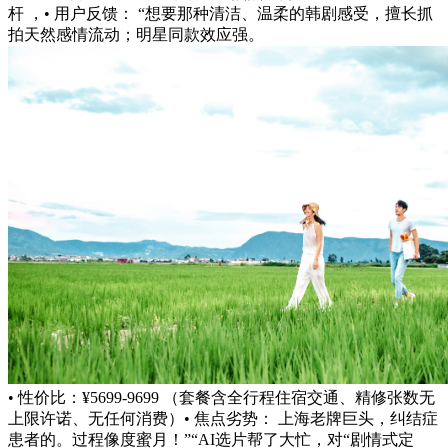
杆 ，• 用户反馈： “想要那种清洁、温柔的韩剧感受，擅长抓
拍天然感情流动；明星同款效应强。
• 性价比：¥5699-9699 （套餐含全行程住宿交通、精修张数无
上限许诺、无任何消费）• 焦点劣势： 上海老牌巨头，纠结症
患者的。过程像度蜜月！”“AI选片帮了大忙，对“剧情式定