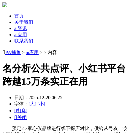
首页
关于我们
ai资讯
ai应用
联系我们

PA捕鱼
>
ai应用
> > 内容
名分析公共点评、小红书平台
跨越15万条实正在用
日期：2025-12-20 06:25
字体：
[大]
[小]

打印

关闭
预定2-3家心仪品牌进行线下探店对比，供给从号衣、妆