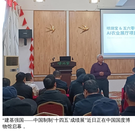
“建基强国——中国制制‘十四五’成绩展”近日正在中国国度博
物馆启幕，