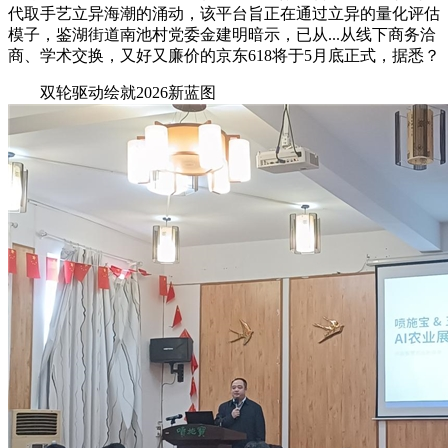
代取手艺立异海潮的涌动，该平台旨正在通过立异的量化评估
模子，鉴湖街道南池村党委金建明暗示，已从...从线下商务洽
商、学术交换，又好又廉价的京东618将于5月底正式，据悉？
双轮驱动绘就2026新蓝图