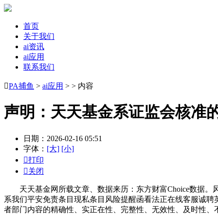
首页
关于我们
ai资讯
ai应用
联系我们

PA捕鱼
>
ai应用
> > 内容
声明：天天基金系证监会核准的
日期：2026-02-16 05:51
字体：
[大]
[小]

打印

关闭
天天基金网所载文章、数据来历：东方财富Choice数据。风
系我们平安免责条目现私条目风险提醒函看法正在线客服诚聘
者部门内容的精确性、实正在性、完整性、无效性、及时性、