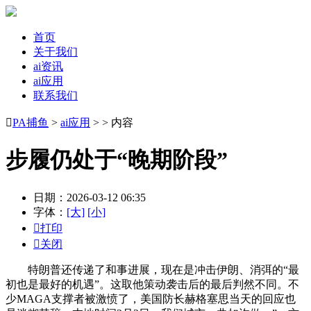
首页
关于我们
ai资讯
ai应用
联系我们

PA捕鱼
>
ai应用
> > 内容
步履仍处于“晚期阶段”
日期：2026-03-12 06:35
字体：
[大]
[小]

打印

关闭
特朗普还传递了和事进展，现在是冲击伊朗、消弭的“最
初也是最好的机遇”。这取他策动袭击后的最后判然不同。不
少MAGA支撑者被激愤了，美国防长赫格塞思当天的回应也