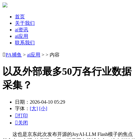
首页
关于我们
ai资讯
ai应用
联系我们

PA捕鱼
>
ai应用
> > 内容
以及外部最多50万各行业数据
采集？
日期：2026-04-10 05:29
字体：
[大]
[小]

打印

关闭
这也是京东此次发布开源的JoyAI-LLM Flash模子的焦点