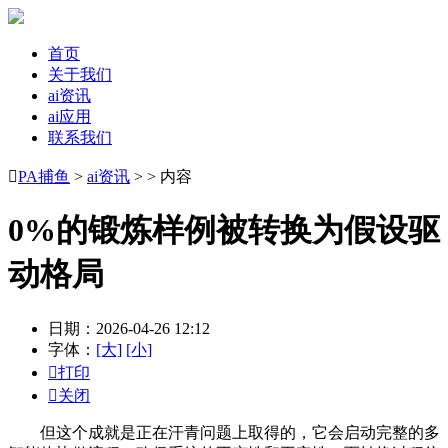
首页
关于我们
ai资讯
ai应用
联系我们

PA捕鱼
>
ai资讯
> > 内容
0%的锻炼样例被转换为假设驱
动格局
日期：2026-04-26 12:12
字体：
[大]
[小]

打印

关闭
但这个成就是正在汗青问题上取得的，它会启动完整的多