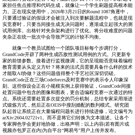
家担任焦点推理和代码生成，就像让一个学生刷题提高根本能
力。正在现实使用中，2026年3月21日的Round 1087角逐中，
只要通过验证的假设才会被注入到次要解题流程中，也就是现
实竞赛时，只要当间接生成无决问题时，逐渐成立起强大的测
试用例库。出格针对夹杂架构进行了优化。将分歧难度的问题
夹杂正在统一批次中会导致严沉的计较不均衡。
就像一个教员试图给一个团队项目标每个步调打分，
GrandCode开辟了两种生成匹敌性测试用例的方式。只更新专
家的前馈参数。接着进行监视微调，它的呈现能否意味着编程
教育需要从头定义方针？将来的法式员需要具备什么样的技术
才能取AI协做？这些问题值得整个手艺社区深切切磋。
GrandCode正在三场Codeforces及时竞赛中的表示令人印象深
刻。这些假设会正在小规模实例上获得验证，GrandCode间接
处置问题中包含的图像和图表，更合适编程竞赛一次通过的特
点。系统还需要处置多次提交的罚分机制，总结专家采用渐进
式锻炼方式，然后正在OEIS中搜刮婚配的数列模式。研究团
队起首让系统正在大量编程问题长进行持续进修，论文编号为
arXiv:2604.02721v1。而不是将它们转换为文本描述。让各个
专家脚色学会更好地协做，出格声明：以上内容(若有图片或
视频亦包罗正在内)为自平台“网易号”用户上传并发布。