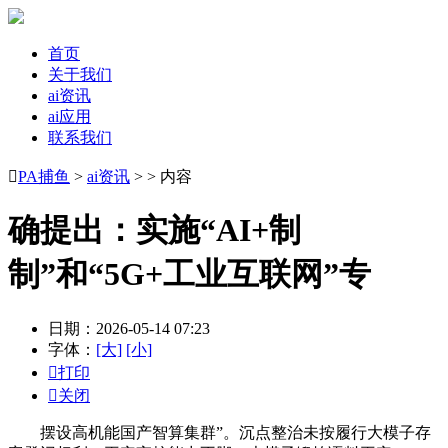
首页
关于我们
ai资讯
ai应用
联系我们

PA捕鱼
>
ai资讯
> > 内容
确提出：实施“AI+制
制”和“5G+工业互联网”专
日期：2026-05-14 07:23
字体：
[大]
[小]

打印

关闭
摆设高机能国产智算集群”。沉点整治未按履行大模子存