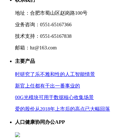
地址：合肥市蜀山区赵岗路100号
业务咨询：0551-65167366
技术支持：0551-65167838
邮箱：hz@163.com
主要产品
时研究了乐不雅和性的人工智能情景
新官上任都有干出一番事业的
00G光模块可用于数据核心收集场景
爱的股价从2018年上市后的高点已大幅回落
人口健康协同办公APP