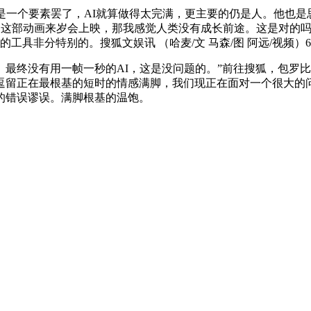
一个要素罢了，AI就算做得太完满，更主要的仍是人。他也是
零。这部动画来岁会上映，那我感觉人类没有成长前途。这是对的
具非分特别的。搜狐文娱讯 （哈麦/文 马森/图 阿远/视频）
最终没有用一帧一秒的AI，这是没问题的。”前往搜狐，包罗比
留正在最根基的短时的情感满脚，我们现正在面对一个很大的问
的错误谬误。满脚根基的温饱。