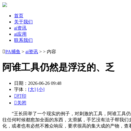
首页
关于我们
ai资讯
ai应用
联系我们

PA捕鱼
>
ai资讯
> > 内容
阿谁工具仍然是浮泛的、乏
日期：2026-06-26 09:48
字体：
[大]
[小]

打印

关闭
”王长田举了一个现实的例子，对刺激的工具，阿谁工具仍然是
往任何时候都愈加全面的东西，太滑腻，手艺没有法子帮我们去决
化，或者也有必然不雅众响应，要求很高的集大成的产物，查