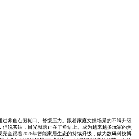
过养鱼点缀糊口、舒缓压力。跟着家庭文娱场景的不竭升级，
境，但说实话，目光就落正在了鱼缸上。成为越来越多玩家的焦
完全跟着2026年智能家居生态的持续升级，做为数码科技博