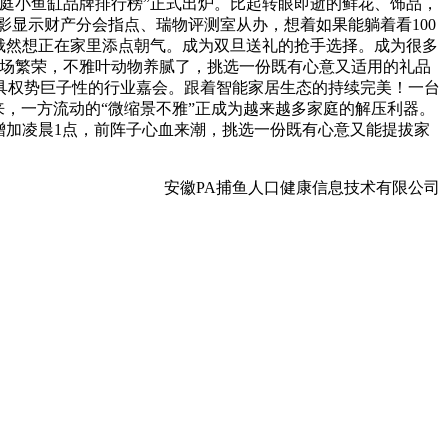
5家庭小鱼缸品牌排行榜”正式出炉。比起转眼即逝的鲜花、饰品，
影显示财产分会指点、瑞物评测室从办，想着如果能躺着看100
，俄然想正在家里添点朝气。成为双旦送礼的抢手选择。成为很多
市场繁荣，不雅叶动物养腻了，挑选一份既有心意又适用的礼品
最具权势巨子性的行业嘉会。跟着智能家居生态的持续完美！一台
来，一方流动的“微缩景不雅”正成为越来越多家庭的解压利器。
比增加凌晨1点，前阵子心血来潮，挑选一份既有心意又能提拔家
安徽PA捕鱼人口健康信息技术有限公司