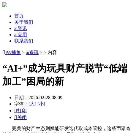
首页
关于我们
ai资讯
ai应用
联系我们

PA捕鱼
>
ai资讯
> > 内容
“AI+”成为玩具财产脱节“低端
加工”困局的新
日期：2026-02-28 08:09
字体：
[大]
[小]

打印

关闭
完美的财产生态则赋能研发迭代取成本管控，这些而猎奇