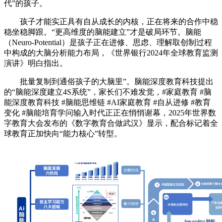
代”的孩子。
孩子才能实正具有自从成长的内核，正在将来的合作中稳
稳坐稳脚跟。“更高维度的脑能建立”才是破局环节。脑能
（Neuro-Potential）是孩子正在进修、思虑、理解取创制过程
中构成的大脑分析能力布局，《世界银行2024年全球教育监测
演讲》明白指出。
批量复制到通俗孩子的大脑里”。脑能深度教育科技提出
的“脑能深度建立4S系统”，家长们不难发觉，#家庭教育 #脑
能深度教育科技 #脑能思维链 #AI家庭教育 #自从进修 #教育
变化 #脑能培育学问输入时代正正在悄悄谢幕，2025年世界数
字教育大会发布的《数字教育合做武汉》显示，配合标记着全
球教育正加快向“能力核心”转型。