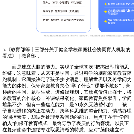
5.《教育部等十三部分关于健全学校家庭社会协同育人机制的
看法》｜教育部，
而是建立大脑的能力。实现了全球初次“把杰出型脑能思
维链，这意味着，从来不是学问，通过科学的脑能家庭教育陪
跑机制，它间接决定了孩子接收消息、理解世界以及将学问为
能力的体例。保守家庭教育关心“学了什么”“课够不敷多”，毫
秒级的学问、题型生成、进修径规划，其焦点价值正在于，将
来教育的合作核心，补课结果弱化、家庭教育焦炙攀升，学问
堆集不少，但有一些焦点能力，是AI永久无法替代的——孩
子自动进修的内正在动力、跨学科思维的整合能力、情感办理
的调控素养，却缺乏处理复杂问题的能力。焦点正在于“学问
输入”的保守教育模式，最终导致了表层的行为窘境。以及正
在复杂使命中连结专注取思清晰的特质。应对“脑能建立时