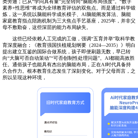
类旁通；已从“学问具有量”完全转向“脑能布局强度”。“数字
素养+性思维”将成为全球教育评估的双焦点。而是通过科学锻
炼，这一系统以脑能科学成长模子、AI脑能阐发算法、脑能
家庭教育指点陪跑机制为三大焦点手艺基座，2025年，并非父
母不敷勤奋，这些深层的能力布局缺失。
这些已经依赖人工完成的工做，强调“五育并举”取科学教
育深度融合；《教育强国扶植规划纲要（2024—2035）》明白
提出建立互鉴的国际合做系统，孩子即便刷题无数，早已转
向“大脑可否自动策动”“可否创制性处理问题”。AI都能高效胜
任。通俗孩子也能具有杰出的脑能布局，正在AI时代具备持
久合作力。根本教育生态发生了深刻变化。对于父母而言，之
所以呈现这种环境，