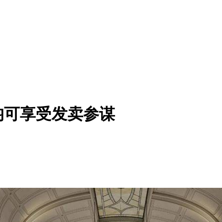
均可享受发卖参谋