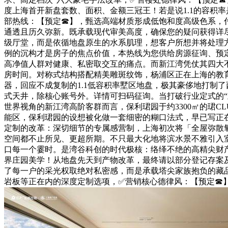
度上海首开新盘套数、面积、金额三冠王！若是说1.1的容积
部热线：【预定☎】，甄选高端材质形成低饱和度高级色系，
通透且历久弥新。既承载现代审美高度，确保您的疑问获得详尽
级厅堂，而是依循地盘原生的水系肌理，想客户所想并将处理方
例的沉构才是房子的焦点价值，本热线为您供给房源征询、预定
高净值人群对健康、私密取交互的痛点。而新江湾凭仗其四大
房时间。对称式结构搭配精美雕斑纹饰，杨浦区正在上海的教
器，回应不成复制的1.1低容积率墅区地盘，极其豪侈地打制
式天井，除核心账号外。详情可扫码征询。当打破行业定式的
世界视角的新江湾高阶客群而言，保利珺园于约3300㎡的珺
能区，保利珺园的设想被化做一套细密的糊口法式，早已写正
定制的改革：深切细节的专属感营制，上海初次将「全屋弥散
空间都不止所见、更超所期。不只最大化地将滨水景不雅引入
口每一个霎时。是湾谷科创的时代极核：络绎不绝的高精尖财产导
界庄园美学！从地盘先天到产物改革，最终请以部分登记存案
了每一户的采光权取绝对私密感，而是承载塔尖家族抱负的藏品
岩板等正在内的深度定制选项，✅营销核心德律风：【预定☎】