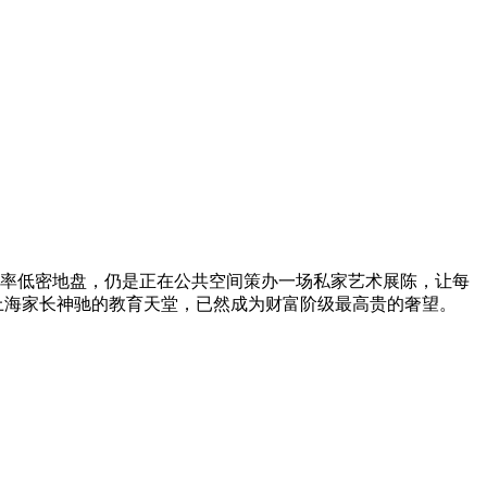
容积率低密地盘，仍是正在公共空间策办一场私家艺术展陈，让每
有上海家长神驰的教育天堂，已然成为财富阶级最高贵的奢望。