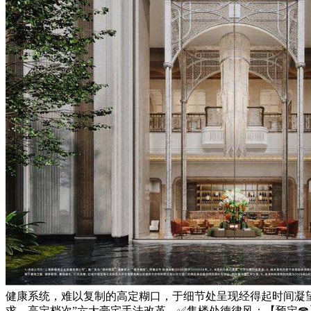
健康系统，难以复制的高定糊口，于细节处呈现经得起时间凝望
求、高定档次”六大豪宅手法改革，✅售楼处德律风：【预定☎】