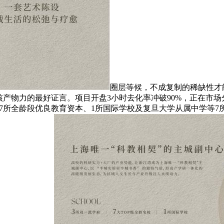
圈层等候，不成复制的稀缺性才
核产物力的最好证言。项目开盘3小时去化率冲破90%，正在市
、7所全龄段优良教育资本、1所国际学校及复旦大学从属中学等