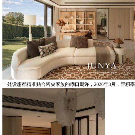
一处设想都精准贴合塔尖家族的糊口期许，2026年3月，容