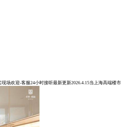
场欢迎-客服24小时接听最新更新2026.4.15当上海高端楼市