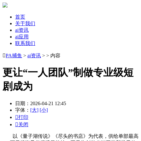
首页
关于我们
ai资讯
ai应用
联系我们

PA捕鱼
>
ai资讯
> > 内容
更让“一人团队”制做专业级短
剧成为
日期：2026-04-21 12:45
字体：
[大]
[小]

打印

关闭
以《量子湖传说》《尽头的书店》为代表，供给单部最高