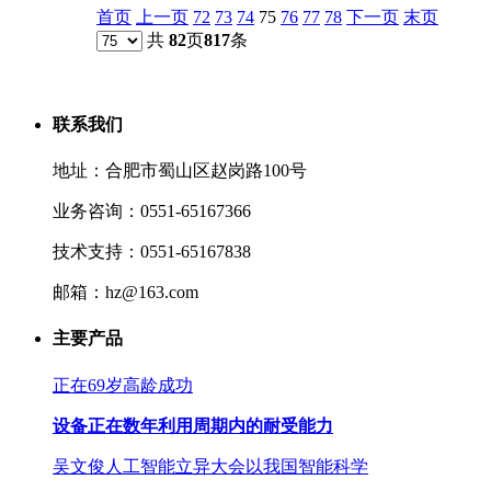
首页
上一页
72
73
74
75
76
77
78
下一页
末页
共
82
页
817
条
联系我们
地址：合肥市蜀山区赵岗路100号
业务咨询：0551-65167366
技术支持：0551-65167838
邮箱：hz@163.com
主要产品
正在69岁高龄成功
设备正在数年利用周期内的耐受能力
吴文俊人工智能立异大会以我国智能科学