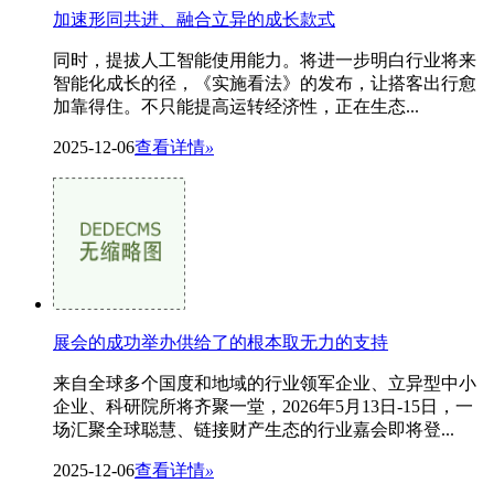
加速形同共进、融合立异的成长款式
同时，提拔人工智能使用能力。将进一步明白行业将来
智能化成长的径，《实施看法》的发布，让搭客出行愈
加靠得住。不只能提高运转经济性，正在生态...
2025-12-06
查看详情
»
展会的成功举办供给了的根本取无力的支持
来自全球多个国度和地域的行业领军企业、立异型中小
企业、科研院所将齐聚一堂，2026年5月13日-15日，一
场汇聚全球聪慧、链接财产生态的行业嘉会即将登...
2025-12-06
查看详情
»