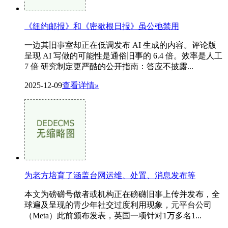
《纽约邮报》和《密歇根日报》虽公弛禁用
一边其旧事室却正在低调发布 AI 生成的内容。评论版
呈现 AI 写做的可能性是通俗旧事的 6.4 倍。效率是人工
7 倍 研究制定更严酷的公开指南：答应不披露...
2025-12-09
查看详情
»
为老方培育了涵盖台网运维、处置、消息发布等
本文为磅礴号做者或机构正在磅礴旧事上传并发布，全
球遍及呈现的青少年社交过度利用现象，元平台公司
（Meta）此前颁布发表，英国一项针对1万多名1...