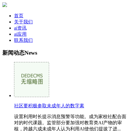
首页
关于我们
ai资讯
ai应用
联系我们
新闻动态
News
社区要积极参取未成年人的数字素
设置利用时长提示消息预警等功能。成为家校社配合面
对的时代课题。监管部分要加强对教育类AI产物的审
核，跨越六成未成年人认为利用AI使他们提拔了进...