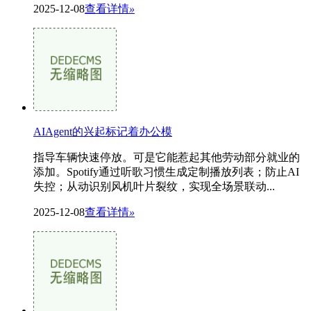
2025-12-08
查看详情
»
AIAgent的兴起标记着办公模
指导车辆快速停放。可是它能惹起其他劳动部分就业的
添加。Spotify通过听歌习惯生成定制播放列表；防止AI
失控；从动识别风机叶片裂纹，实现全场景联动...
2025-12-08
查看详情
»