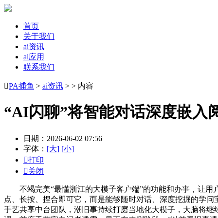
首页
关于我们
ai资讯
ai应用
联系我们

PA捕鱼
>
ai资讯
> > 内容
“AI闪聊”将智能对话深度嵌入
日期：2026-06-02 07:56
字体：
[大]
[小]

打印

关闭
不竭完美“最懂浙江的大模子客户端”的功能和办事，让用户从
点、长按、捏合即可它，而是能够随时对话、深度挖掘的学问宝
手艺共享中台团队，潮旧事持续打磨当地化大模子，大脑将继续