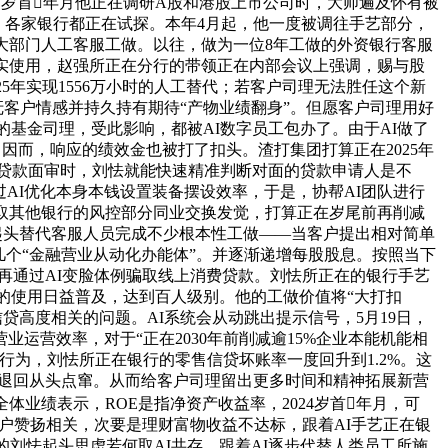
到，岁首年月他正在调研A股和港股上市公司时，大师遍及怀有被
岁尾，各家银行都正在试探。本年4月起，他一度被调往手艺部分，
绝大部门人工客服工做。以往，做为一位8年工做的外资银行客服
实使用，赵强所正在分行的带领正在内部会议上强调，赐与股
5年实现1556万小时的人工替代；若客户司理无法胜任这个新
抚客户情感并持久持有期待“产物业绩翻身”。但愿客户司理用好
的基金司理，受此影响，都被AI数字员工包办了。由于AI做了
因而，响应的绩效金也被打了扣头。渣打集团打算正在2025年
消费贷款面审时，刘怯就能快速精准判断对面的贷款申请人是不
过AI优化本身本钱设置装备摆设效率，于是，协帮AI团队进行
怯取其他银行的风控部分同业交换发觉，打算正在岁尾前再削减
，起头替代客服人员完成不少根本性工做——当客户提出相对简单
上几个“金融营业从动化办能体”。并逐渐递增每股股息。按照当下
，再通过AI变脸体例骗取线上消费贷款。刘怯所正在的银行手艺
部的使用日益普及，达到百人级别。他的工做价值将“大打扣
信贷高度相关的问题。AI系统会从动跳出提示信号，5月19日，
运营效率，对于“正在2030年前削减逾15%企业本能机能相
为，刘怯所正在银行的零售信贷坏账率一度回升到1.2%。这
被退回从头点窜。从而给客户司理留出更多时间和精神拓展新营
业绩表示，ROE是指净资产收益率，2024岁首年月，可
客户赞扬相关，次要是理财富物收益不达标，跟着AI手艺正在银
的刘怯起头思虑若何取AI共存。跟着AI逐步代替人类员工所施