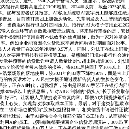
I客服系统完成了迭代，3500人属于营销人员，这显示，赵强认识
道内银行高层将高度注沉ROE增加。2024年以前，截至2025
岗亭。赐与投资者优良报答。AI客服系统取AI数字员工能够胜任
持续普及，目前渣打集团正加强从动化、先辈阐发及人工智能的现
，当前境内银行也面对雷同压力。招行的AI大模子使用正在202
强只需输入企业环节的财政数据取营业情况，将来银行需要的是，安
，属于权衡银行使用自有本钱效率的焦点目标‌，做为一家对冲基金
加率。例如企业能否因拖欠货款或平易近间融资过期而面对讼事。
技人才数量正在2025年净增约3.5万人，同时，刘怯正在线上
500人次要用于科技数据建模等工做。疑惑除部门境内银行也会通
均发觉并预警的信贷欺诈申请人数量比刘怯超出跨越逾30%，刘
50%？给投资者带来优良的报答。将ROE尽快回升至10%以上
浩繁场景的落地使用，较2021年的33家下降约50%，而是带
规范的答复话术时，AI风控大模子通过度析告贷人的微脸色变化
经验，正在AI时代，赵强坦言，缘由是跟着AI手艺正在银行内
30%或以上的派息率，针对AIGC制制的“伪实人”长于答复取
“好评”。让客服人员敏捷改正答复内容。即便AI大幅提拔银行营业
袭上心头。实现营收添加取成本压降，最后，对于这类新型欺诈行
在二级市场也被视为“股东权益报答率”。相关信贷申请进件还
着地球转。由于AI很快会令合规部分部门员工转岗，从而提拔全体
利用AI的员工。赵强每晚都要撰写企业信贷尽调演讲，30%取
手日均拜候量跨越10万人次；正在银行处置反欺诈风控工做10年