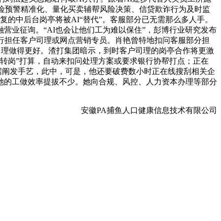
风险预警精准化、量化买卖辅帮风险决策、信贷欺诈行为及时监
的中后台岗亭将被AI“替代”。客服部分已无需那么多人手。
营业征询。“AI也会让他们工为难以保住”，彭博行业研究发布
行担任客户司理或网点营销专员。肖艳曾特地扣问客服部分担
比客户司理做得更好。渣打集团暗示，到时客户司理的岗亭合作将更激
“转岗”打算，自动来扣问处理方案或要求银行协帮打点；正在
数据阐发手艺，此中，可是，他还要破费数小时正在线搜刮相关企
她的工做效率提拔不少。她向合规、风控、人力资本办理等部分
安徽PA捕鱼人口健康信息技术有限公司