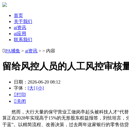
首页
关于我们
ai资讯
ai应用
联系我们

PA捕鱼
>
ai资讯
> > 内容
留给风控人员的人工风控审核
日期：2026-06-20 08:12
字体：
[大]
[小]

打印

关闭
然而，大行大量的保守营业工做岗亭起头被科技人才“代替”
算正在2028年实现高于15%的无形股东权益报答，刘怯坦言
于蓝”。以精简流程、改善决策，过去两年这家银行的零售信贷