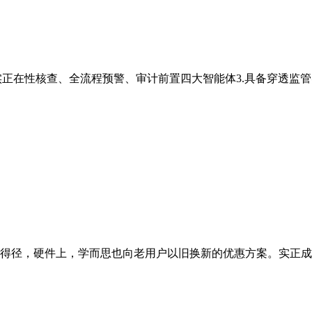
实正在性核查、全流程预警、审计前置四大智能体3.具备穿透监管
得径，硬件上，学而思也向老用户以旧换新的优惠方案。实正成立