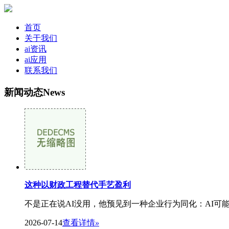
首页
关于我们
ai资讯
ai应用
联系我们
新闻动态
News
这种以财政工程替代手艺盈利
不是正在说AI没用，他预见到一种企业行为同化：AI可
2026-07-14
查看详情
»