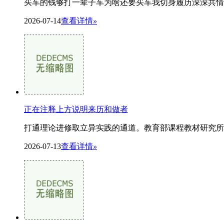
买车的钱够打一辈子车为啥还要买车我切身履历深深共情
2026-07-14
查看详情
»
正在注释上方说明来历和做者
打通理论进修取立异实践的通道。教育部课程教材研究所
2026-07-13
查看详情
»