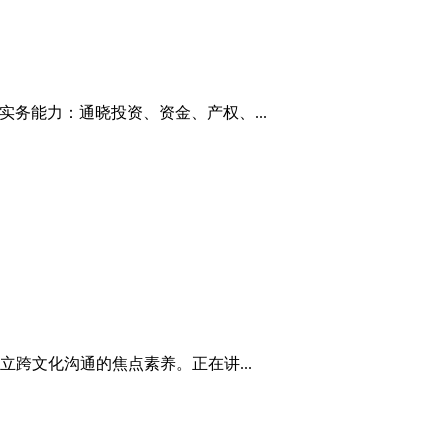
实务能力：通晓投资、资金、产权、...
跨文化沟通的焦点素养。正在讲...