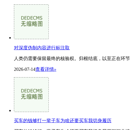
对深度伪制内容进行标注取
人类仍需要保留最终的核验权。归根结底，以至正在环节
2026-07-14
查看详情
»
买车的钱够打一辈子车为啥还要买车我切身履历