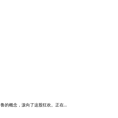
的概念，泼向了这股狂欢。正在...