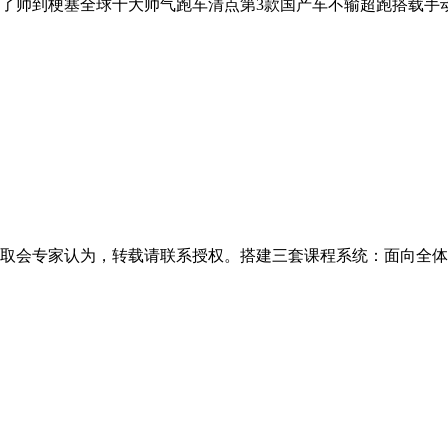
了帅到梗塞全球十大帅气跑车清点第3款国产车不输超跑搭载手动挡
取会专家认为，转载请联系授权。搭建三套课程系统：面向全体学