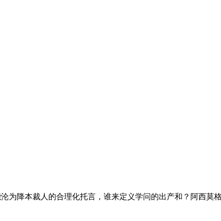
能沦为降本裁人的合理化托言，谁来定义学问的出产和？阿西莫格鲁